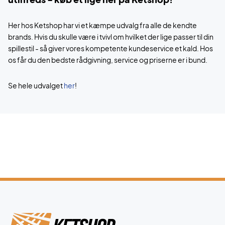
Her hos Ketshop har vi et kæmpe udvalg fra alle de kendte
brands. Hvis du skulle være i tvivl om hvilket der lige passer til din
spillestil - så giver vores kompetente kundeservice et kald. Hos
os får du den bedste rådgivning, service og priserne er i bund.
Se hele udvalget
h
e
r
!