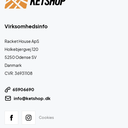
Virksomhedsinfo
Racket House ApS
Holkebjergvej 120
5250 Odense SV
Danmark
CVR: 36931108
65906690
info@ketshop.dk
Cookies