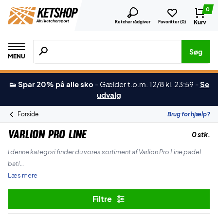
0
Kurv
Ketcher rådgiver
Favoritter (
0
)
Søg efter produkter, mærker etc.
Søg
MENU
👟 Spar 20% på alle sko
-
Gælder t.o.m. 12/8 kl. 23:59
-
Se
udvalg
Forside
Brug for hjælp?
Varlion Pro Line
0 stk.
I denne kategori finder du vores sortiment af Varlion Pro Line padel
bat!
Læs mere
I disse padel bat er der kræset ned til nederste detalje - så du vil ikke
Filtre
blive skuffet!