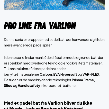
Pro Line fra Varlion
Denne serie er proppet med padel bat, der henvender sig til den
mere avancerede padelspiller.
I denne serie finder man både dråbeformede og runde bat, der
er spækket med overlegne teknologier og kvalitetsmaterialer.
TIl konstruktion af disse padelbat er der
benyttet materialerne
Carbon
,
EVA Hypersoft
og
VAR-FLEX
.
Desuden er de banebrydende teknologier
Prisma Frame,
Slice
og
Handlesafety
inkorporeret i battene.
Med et padel bat fra Varlion bliver du ikke
utilfreds - køb et lige her på Ketshop!