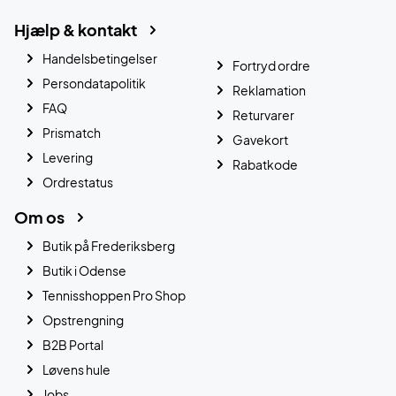
Hjælp & kontakt
Handelsbetingelser
Fortryd ordre
Persondatapolitik
Reklamation
FAQ
Returvarer
Prismatch
Gavekort
Levering
Rabatkode
Ordrestatus
Om os
Butik på Frederiksberg
Butik i Odense
Tennisshoppen Pro Shop
Opstrengning
B2B Portal
Løvens hule
Jobs