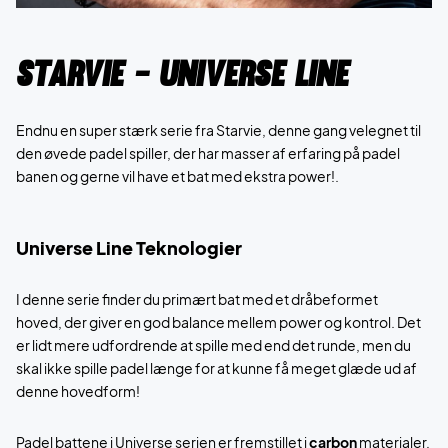
Starvie - Universe Line
Endnu en super stærk serie fra Starvie, denne gang velegnet til
den øvede padel spiller, der har masser af erfaring på padel
banen og gerne vil have et bat med ekstra power!.
Universe Line Teknologier
I denne serie finder du primært bat med et dråbeformet
hoved, der giver en god balance mellem power og kontrol. Det
er lidt mere udfordrende at spille med end det runde, men du
skal ikke spille padel længe for at kunne få meget glæde ud af
denne hovedform!
Padel battene i Universe serien er fremstillet i
carbon
materialer,