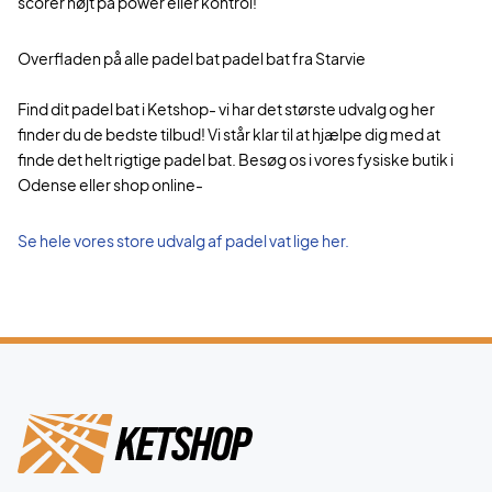
scorer højt på power eller kontrol!
Overfladen på alle padel bat padel bat fra Starvie
Find dit padel bat i Ketshop- vi har det største udvalg og her
finder du de bedste tilbud! Vi står klar til at hjælpe dig med at
finde det helt rigtige padel bat. Besøg os i vores fysiske butik i
Odense eller shop online-
Se hele vores store udvalg af padel vat lige her.