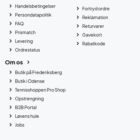
Handelsbetingelser
Fortryd ordre
Persondatapolitik
Reklamation
FAQ
Returvarer
Prismatch
Gavekort
Levering
Rabatkode
Ordrestatus
Om os
Butik på Frederiksberg
Butik i Odense
Tennisshoppen Pro Shop
Opstrengning
B2B Portal
Løvens hule
Jobs