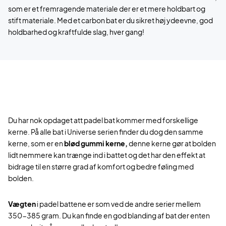
som er et fremragende materiale der er et mere holdbart og
stift materiale. Med et carbon bat er du sikret høj ydeevne, god
holdbarhed og kraftfulde slag, hver gang!
Du har nok opdaget att padel bat kommer med forskellige
kerne. På alle bat i Universe serien finder du dog den samme
kerne, som er en
blød gummi kerne,
denne kerne gør at bolden
lidt nemmere kan trænge ind i battet og det har den effekt at
bidrage til en større grad af komfort og bedre føling med
bolden.
Vægten
i padel battene er som ved de andre serier mellem
350-385 gram. Du kan finde en god blanding af bat der enten