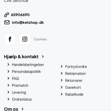
CVR: 36931108
65906690
info@ketshop.dk
Cookies
Hjælp & kontakt
Handelsbetingelser
Fortryd ordre
Persondatapolitik
Reklamation
FAQ
Returvarer
Prismatch
Gavekort
Levering
Rabatkode
Ordrestatus
Om os