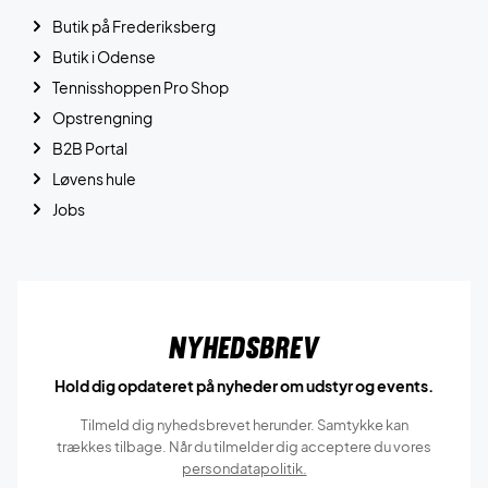
Butik på Frederiksberg
Butik i Odense
Tennisshoppen Pro Shop
Opstrengning
B2B Portal
Løvens hule
Jobs
Nyhedsbrev
Hold dig opdateret på nyheder om udstyr og events.
Tilmeld dig nyhedsbrevet herunder. Samtykke kan
trækkes tilbage. Når du tilmelder dig acceptere du vores
persondatapolitik.