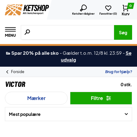
0
Kurv
Ketcher rådgiver
Favoritter (
0
)
Søg efter produkter, mærker etc.
Søg
MENU
👟 Spar 20% på alle sko
-
Gælder t.o.m. 12/8 kl. 23:59
-
Se
udvalg
Forside
Brug for hjælp?
Victor
0 stk.
Mærker
Filtre
Mest populære